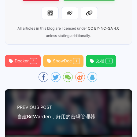
All articles in this blog are licensed under
CC BY-NC-SA 4.0
unless stating additionally.
Docker
ShowDoc
文档
5
1
1
PREVIOUS POST
自建BitWarden，好用的密码管理器