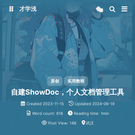
才学浅
博客
文档管理
同步文件
Chagpt Ai
Lsky图床
uni-bimitv
bimi-api
原创
实用教程
自建ShowDoc，个人文档管理工具
Created
2023-11-15
Updated
2024-06-19
Word count:
618
Reading time:
1min
Post View:
148
武汉