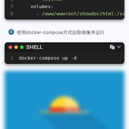
7
volumes:
8
-
/www/wwwroot/showdoc/html:/var
使用docker-compose方式拉取镜像并运行
SHELL
1
docker-compose up -d