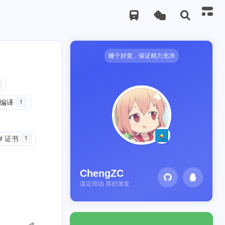
睡个好觉，保证精力充沛
编译
1
#
证书
1
ChengZC
谋定而动 厚积薄发