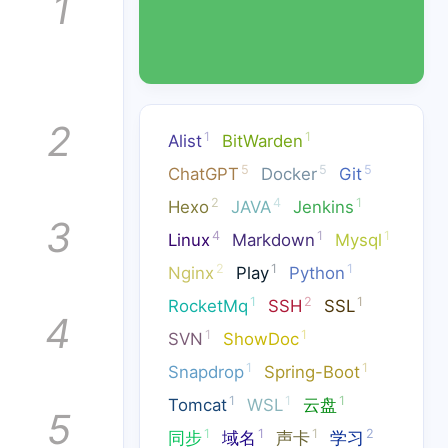
1
2
1
1
Alist
BitWarden
5
5
5
ChatGPT
Docker
Git
2
4
1
Hexo
JAVA
Jenkins
3
4
1
1
Linux
Markdown
Mysql
2
1
1
Nginx
Play
Python
1
2
1
RocketMq
SSH
SSL
4
1
1
SVN
ShowDoc
1
1
Snapdrop
Spring-Boot
rest
1
1
1
Tomcat
WSL
云盘
5
1
1
1
2
同步
域名
声卡
学习