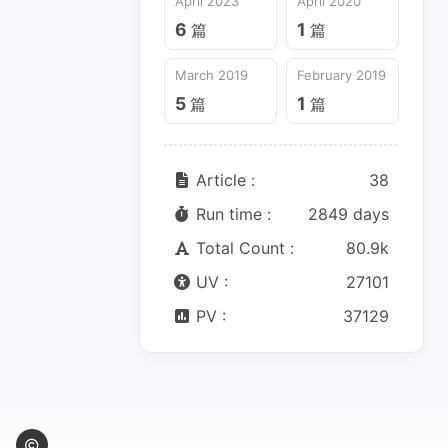
April 2023
April 2020
5
1
篇
篇
6
1
篇
篇
March 2019
February 2019
5
1
篇
篇
Article :
38
Run time :
2849 days
Total Count :
80.9k
UV :
27101
PV :
37129