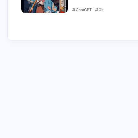
906218879
jermy
ChatGPT
Git
昵称（请勿包含博客
学习一下
等字样）：sheerkvc
2023-04-03
网站地址（要求博客
4-21-2025
4-12-2025
地址，请勿提交个人
主页）：
sheerkvc.top头像图
呃呃
去年
片url（请提供尽可能
Windows能部署吗
学习
清晰的图片，我会上
传到我自己的图
床）：[link]描述：脱
3-12-2025
5-11-2024
离低级趣味站点截图
（可选）：[link]
不再联系
2366
学而时习之，不亦说
学习了 [imag
乎？[image][image]
11-17-2023
7-4-2023