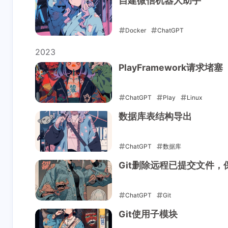
自建微信机器人助手
Docker
ChatGPT
2025-04-10
2023
PlayFramework请求堵塞
ChatGPT
Play
Linux
2023-04-24
数据库表结构导出
ChatGPT
数据库
2023-04-24
Git删除远程已提交文件，
Interaction
ChatGPT
Git
Newest Comments
2023-04-24
Git使用子模块