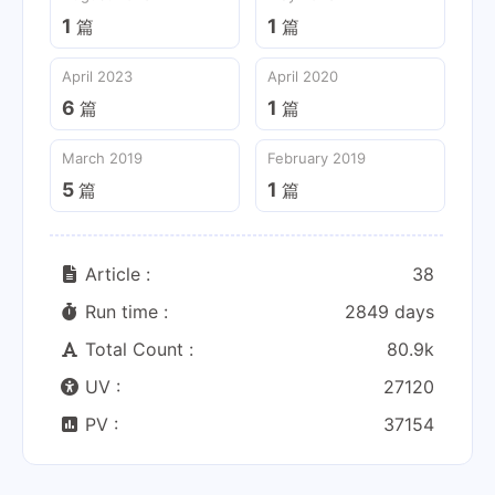
1
1
篇
篇
April 2023
April 2020
6
1
篇
篇
March 2019
February 2019
5
1
篇
篇
Article :
38
Run time :
2849 days
Total Count :
80.9k
UV :
27120
PV :
37154