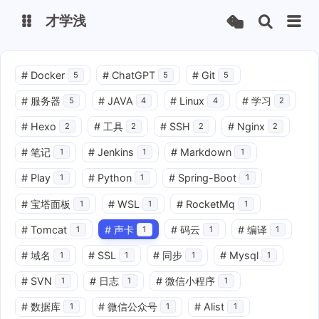
才学浅
博客
文档管理
#
Docker
#
ChatGPT
#
Git
5
5
5
同步文件
Chagpt Ai
#
服务器
#
JAVA
#
Linux
#
学习
5
4
4
2
Lsky图床
#
Hexo
#
工具
#
SSH
#
Nginx
2
2
2
2
#
笔记
#
Jenkins
#
Markdown
1
1
1
uni-bimitv
bimi-api
#
Play
#
Python
#
Spring-Boot
1
1
1
#
宝塔面板
#
WSL
#
RocketMq
1
1
1
#
Tomcat
#
声卡
#
码云
#
编译
1
1
1
1
#
域名
#
SSL
#
同步
#
Mysql
1
1
1
1
#
SVN
#
日志
#
微信小程序
1
1
1
#
数据库
#
微信公众号
#
Alist
1
1
1