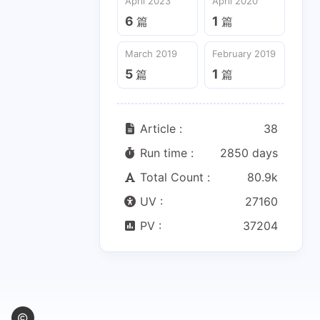
April 2023
April 2020
5
1
篇
篇
6
1
篇
篇
March 2019
February 2019
5
1
篇
篇
Article :
38
Run time :
2850 days
Total Count :
80.9k
UV :
27160
PV :
37204