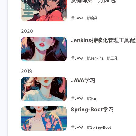
反编译第三方jar包
JAVA
编译
2023-05-09
2020
Jenkins持续化管理工具
JAVA
Jenkins
工具
2020-04-11
2019
JAVA学习
JAVA
笔记
2019-01-23
Spring-Boot学习
Interaction
Newest Comments
JAVA
Spring-Boot