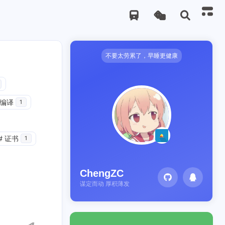
不要太劳累了，早睡更健康
编译
1
#
证书
1
ChengZC
谋定而动 厚积薄发