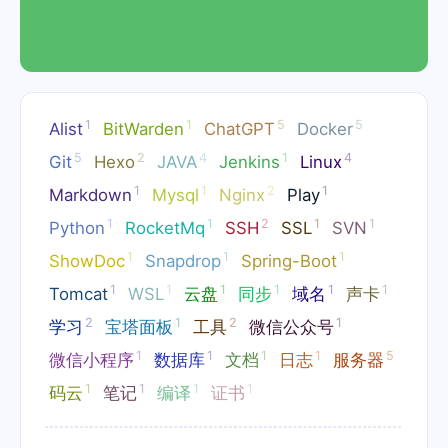
1
1
5
5
Alist
BitWarden
ChatGPT
Docker
5
2
4
1
4
Git
Hexo
JAVA
Jenkins
Linux
1
1
2
1
Markdown
Mysql
Nginx
Play
1
1
2
1
1
Python
RocketMq
SSH
SSL
SVN
1
1
1
ShowDoc
Snapdrop
Spring-Boot
1
1
1
1
1
1
Tomcat
WSL
云盘
同步
域名
声卡
2
1
2
1
学习
宝塔面板
工具
微信公众号
1
1
1
1
5
微信小程序
数据库
文档
日志
服务器
1
1
1
1
码云
笔记
编译
证书