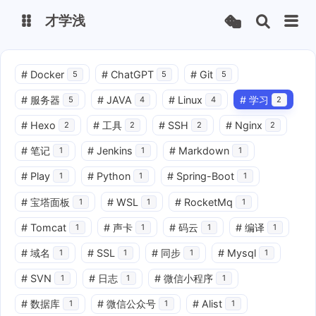
才学浅
博客
文档管理
#
Docker
#
ChatGPT
#
Git
5
5
5
同步文件
Chagpt Ai
#
服务器
#
JAVA
#
Linux
#
学习
5
4
4
2
Lsky图床
#
Hexo
#
工具
#
SSH
#
Nginx
2
2
2
2
#
笔记
#
Jenkins
#
Markdown
1
1
1
uni-bimitv
bimi-api
#
Play
#
Python
#
Spring-Boot
1
1
1
#
宝塔面板
#
WSL
#
RocketMq
1
1
1
#
Tomcat
#
声卡
#
码云
#
编译
1
1
1
1
#
域名
#
SSL
#
同步
#
Mysql
1
1
1
1
#
SVN
#
日志
#
微信小程序
1
1
1
#
数据库
#
微信公众号
#
Alist
1
1
1