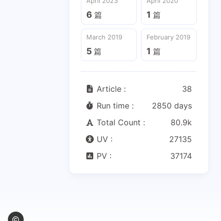
April 2023
April 2020
5
1
篇
篇
6
1
篇
篇
March 2019
February 2019
5
1
篇
篇
Article :
38
Run time :
2850 days
Total Count :
80.9k
UV :
27135
PV :
37174