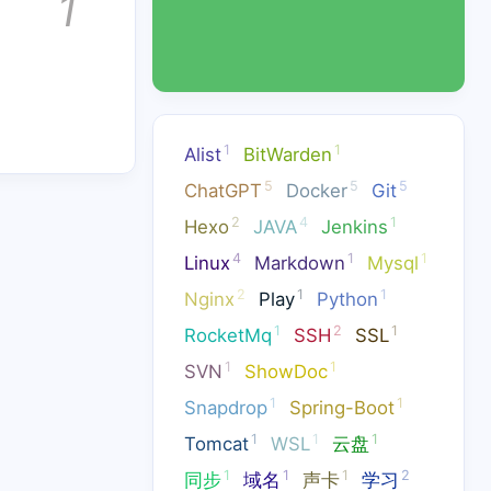
1
1
1
Alist
BitWarden
5
5
5
ChatGPT
Docker
Git
2
4
1
Hexo
JAVA
Jenkins
4
1
1
Linux
Markdown
Mysql
2
1
1
Nginx
Play
Python
1
2
1
RocketMq
SSH
SSL
1
1
SVN
ShowDoc
1
1
Snapdrop
Spring-Boot
rest
1
1
1
Tomcat
WSL
云盘
1
1
1
2
同步
域名
声卡
学习