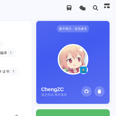
集中精力，攻克难关
编译
1
#
证书
1
ChengZC
谋定而动 厚积薄发