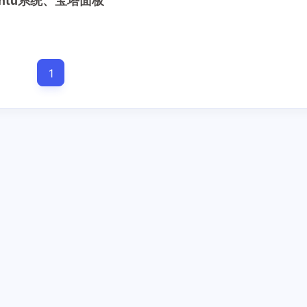
untu系统、宝塔面板
1
Interests
Find your area of inte