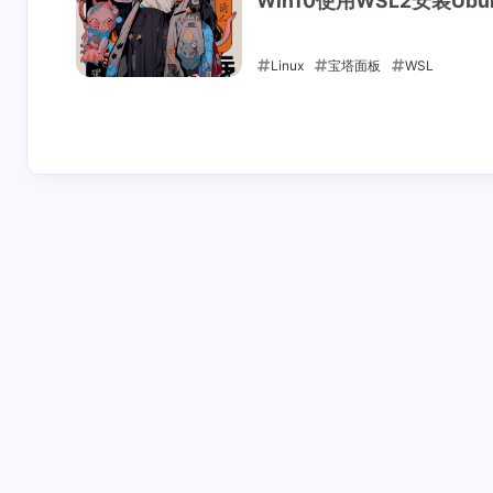
Win10使用WSL2安装Ub
Linux
宝塔面板
WSL
2023-11-15
Interaction
Newest Comments